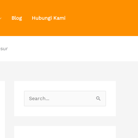
Blog
Hubungi Kami
osur
S
e
a
r