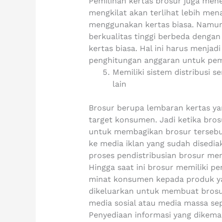
Pemilihan kertas brosur juga mene
mengkilat akan terlihat lebih men
menggunakan kertas biasa. Namun
berkualitas tinggi berbeda denga
kertas biasa. Hal ini harus menja
penghitungan anggaran untuk pem
Memiliki sistem distribusi s
lain
Brosur berupa lembaran kertas ya
target konsumen. Jadi ketika brosu
untuk membagikan brosur tersebut
ke media iklan yang sudah disedi
proses pendistribusian brosur me
Hingga saat ini brosur memiliki 
minat konsumen kepada produk yan
dikeluarkan untuk membuat brosur
media sosial atau media massa sepe
Penyediaan informasi yang dike