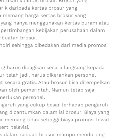
ntukan kualitas brosur. Brosur yang
arik daripada kertas brosur yang
 memang harga kertas brosur yang
n yang hanya menggunakan kertas buram atau
di pertimbangan kebijakan perusahaan dalam
buatan brosur.
endiri sehingga dibedakan dari media promosi
ng harus dibagikan secara langsung kepada
r telah jadi, harus dikerahkan personel
 secara gratis. Atau brosur bisa ditempelkan
akan oleh pemerintah. Namun tetap saja
merlukan personel.
pengaruh yang cukup besar terhadap pengaruh
g dicantumkan dalam isi brosur. Biaya yang
 memang tidak setinggi biaya promosi lewat
rti televisi.
mas dalam sebuah brosur mampu mendorong