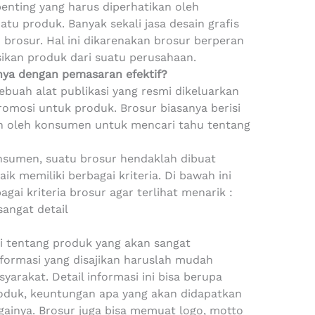
nting yang harus diperhatikan oleh
u produk. Banyak sekali jasa desain grafis
rosur. Hal ini dikarenakan brosur berperan
kan produk dari suatu perusahaan.
nya dengan pemasaran efektif?
ebuah alat publikasi yang resmi dikeluarkan
omosi untuk produk. Brosur biasanya berisi
an oleh konsumen untuk mencari tahu tentang
nsumen, suatu brosur hendaklah dibuat
k memiliki berbagai kriteria. Di bawah ini
gai kriteria brosur agar terlihat menarik :
sangat detail
i tentang produk yang akan sangat
nformasi yang disajikan haruslah mudah
arakat. Detail informasi ini bisa berupa
produk, keuntungan apa yang akan didapatkan
againya. Brosur juga bisa memuat logo, motto