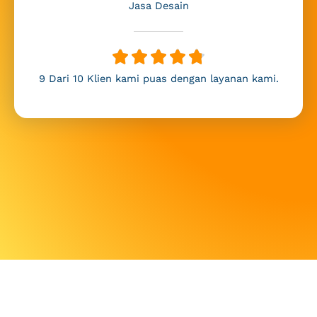
Jasa Desain
R





a
9 Dari 10 Klien kami puas dengan layanan kami.
t
e
d
4
.
8
o
u
t
o
f
5