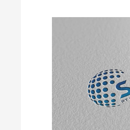
Mengapa
anda
perlu
memiliki
logo
bagi
usaha
anda?