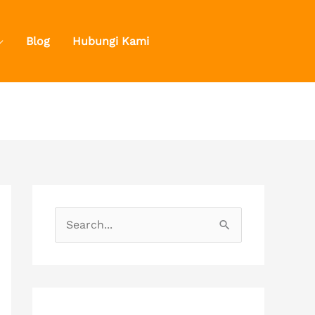
Blog
Hubungi Kami
S
e
a
r