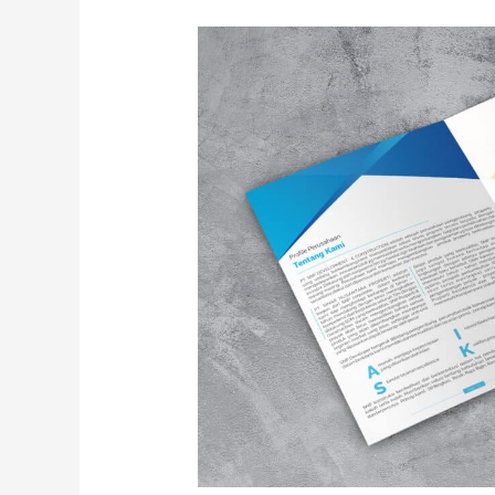
Jasa
Desain
Company
Profile,
Ini
Jenis
dan
Manfaatnya