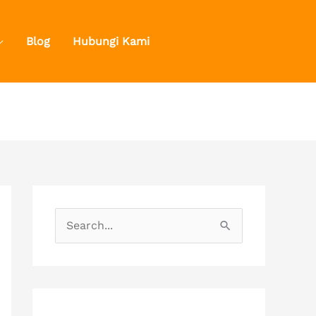
Blog
Hubungi Kami
S
e
a
r