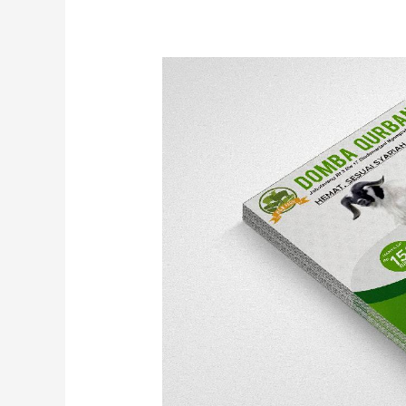
Mengapa
Harus
Menggunakan
Jasa
Desain
Brosur?