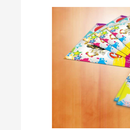
Tips
Memilih
Warna
Dasar
Untuk
Logo
Usaha
Anda