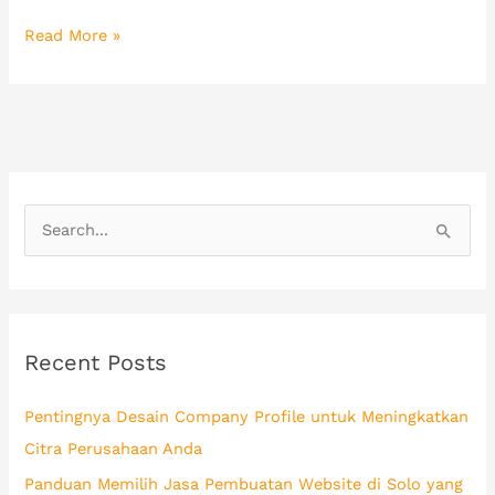
Read More »
S
e
a
r
Recent Posts
c
h
Pentingnya Desain Company Profile untuk Meningkatkan
f
Citra Perusahaan Anda
o
Panduan Memilih Jasa Pembuatan Website di Solo yang
r